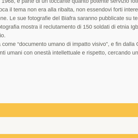
el 1968, è parte di un toccante quanto potente servizio f
poca il tema non era alla ribalta, non essendovi forti inte
one. Le sue fotografie del Biafra saranno pubblicate su te
tografia mostra il reclutamento di 150 soldati di etnia Ig
io.
 come “documento umano di impatto visivo”, e fin dalla 
enti umani con onestà intellettuale e rispetto, cercando u