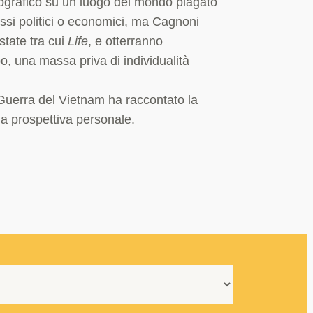
otografico su un luogo del mondo piagato
ressi politici o economici, ma Cagnoni
state tra cui
Life
, e otterranno
bo, una massa priva di individualità
Guerra del Vietnam ha raccontato la
na prospettiva personale.